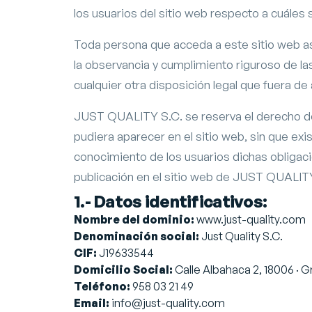
los usuarios del sitio web respecto a cuáles 
Toda persona que acceda a este sitio web 
la observancia y cumplimiento riguroso de la
cualquier otra disposición legal que fuera de 
JUST QUALITY S.C. se reserva el derecho de
pudiera aparecer en el sitio web, sin que exi
conocimiento de los usuarios dichas obligac
publicación en el sitio web de JUST QUALITY
1.- Datos identificativos:
Nombre del dominio:
www.just-quality.com
Denominación social:
Just Quality S.C.
CIF:
J19633544
Domicilio Social:
Calle Albahaca 2, 18006 · 
Teléfono:
958 03 21 49
Email:
info@just-quality.com