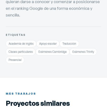
quieran darse a conocer y comenzar a posicionarse
en el ranking Google de una forma económica y
sencilla.
ETIQUETAS
Academia de inglés
Apoyo escolar
Traducción
Clases particulares
Exámenes Cambridge
Exámenes Trinity
Presencial
Afimec
Página web en Granada
MÁS TRABAJOS
Diseño y desarrollo web
Posicionamiento SEO
Proyectos similares