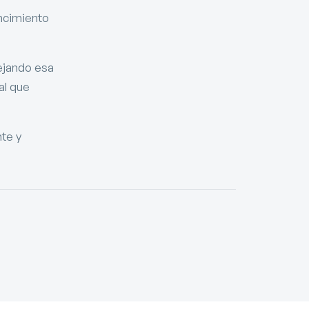
encimiento
ejando esa
al que
nte y