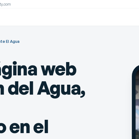
ity.com
te El Agua
ágina web
 del Agua,
 en el