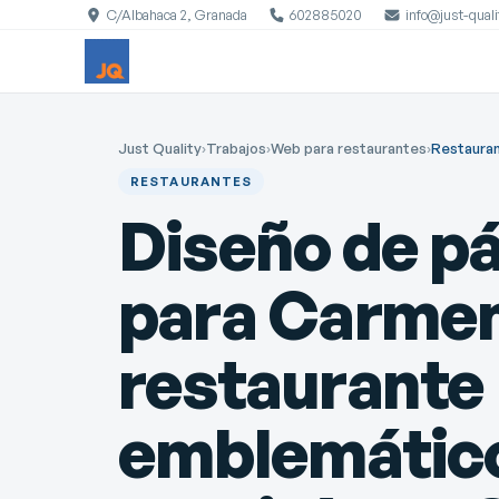
C/Albahaca 2, Granada
602885020
info@just-qual
Just Quality
›
Trabajos
›
Web para restaurantes
›
Restauran
RESTAURANTES
Diseño de p
para Carmen
restaurante
emblemático