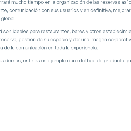
rrará mucho tiempo en la organización de las reservas así 
nte, comunicación con sus usuarios y en definitiva, mejorará
 global.
ad son ideales para restaurantes, bares y otros establecimi
reserva, gestión de su espacio y dar una imagen corporativ
ta de la comunicación en toda la experiencia.
as demás, este es un ejemplo claro del tipo de producto 
La Tabernilla del Darro
Página web en Granada
Diseño y desarrollo web
Software de gestión