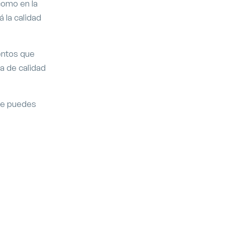
como en la
 la calidad
entos que
a de calidad
que puedes
Ossobuco
Página web en Granada
Diseño y desarrollo web
Software de gestión