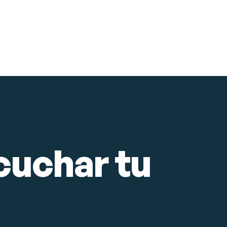
Posicionamiento SEO
Ver proyecto
→
RESTAURANTES
uchar tu