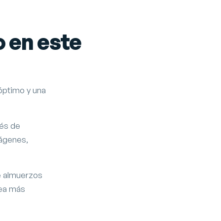
 en este
 óptimo y una
vés de
ágenes,
de almuerzos
sea más