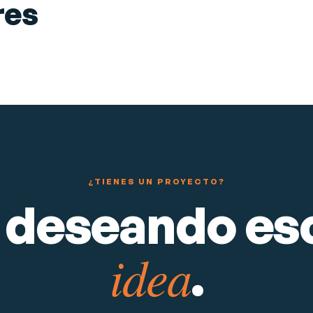
res
Posicionamiento SEO
Ver proyecto
→
RESTAURANTES
¿TIENES UN PROYECTO?
 deseando esc
idea
.