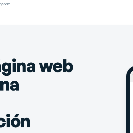
ity.com
ágina web
una
ción