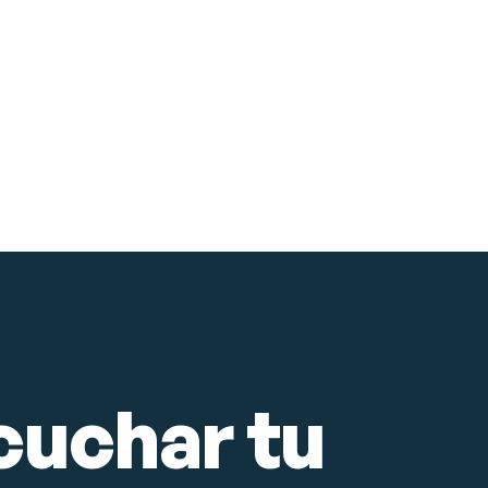
Ossobuco
Página web en Granada
Diseño y desarrollo web
Software de gestión
Posicionamiento SEO
Ver proyecto
→
RESTAURANTES
uchar tu