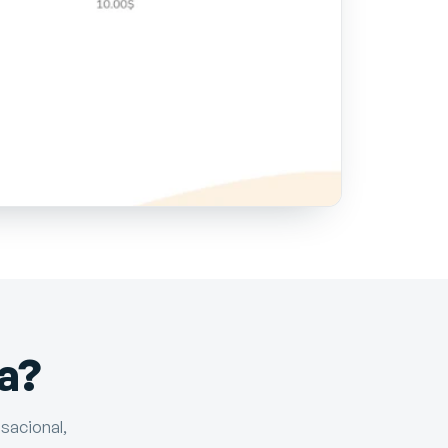
a?
sacional,