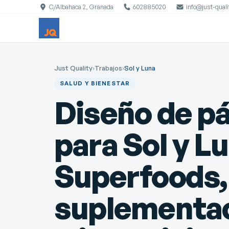
C/Albahaca 2, Granada
602885020
info@just-qual
Just Quality
›
Trabajos
›
Sol y Luna
SALUD Y BIENESTAR
Diseño de p
para Sol y L
Superfoods,
suplementa