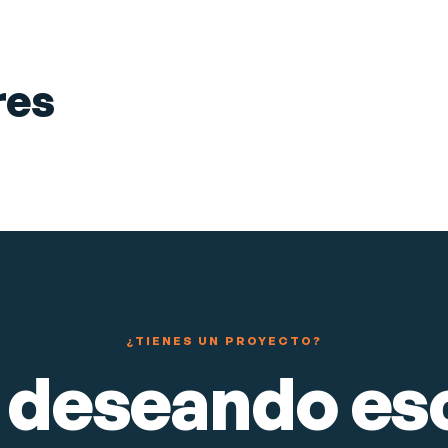
El Rincón de Vespok
Página web en Madrid
Diseño y desarrollo web
Software de gestión
res
Posicionamiento SEO
Ver proyecto
→
RESTAURANTES
¿TIENES UN PROYECTO?
 deseando esc