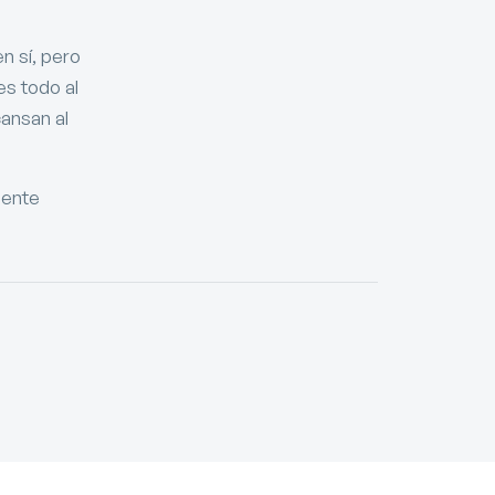
n sí, pero
s todo al
cansan al
mente