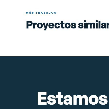
Salitre
Página web en Madrid
MÁS TRABAJOS
Diseño y desarrollo web
Software de gestión
Proyectos simila
Posicionamiento SEO
Ver proyecto
→
RESTAURANTES
Estamos